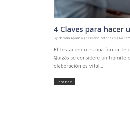
4 Claves para hacer 
By
Notaría Aparicio
|
Servicios notariales
|
No Co
El testamento es una forma de d
Quizás se considere un trámite d
elaboración es vital…
Read More