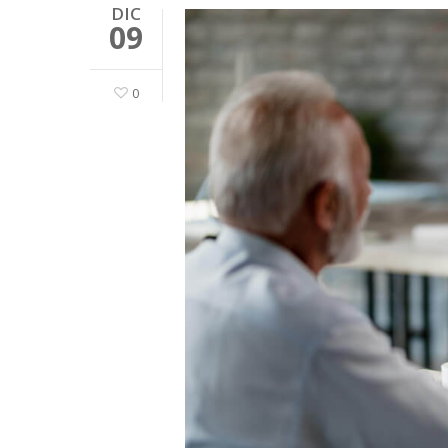
DIC
09
0